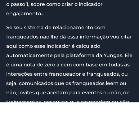
o passo 1, sobre como criar o indicador
engajamento…
Se seu sistema de relacionamento com
franqueados não lhe dá essa informação vou citar
aqui como esse indicador é calculado
automaticamente pela plataforma da Yungas. Ele
é uma nota de zero a cem com base em todas as
interações entre franqueador e franqueados, ou
seja, comunicados que os franqueados leem ou
não, invites que aceitam para eventos ou não, de
treinamentos, pesquisas que respondem ou não,
planos de ação de
checklist
feitos ou não, etc.
Adeque de acordo com a sua realidade e não se
esqueça de acompanhar periodicamente!