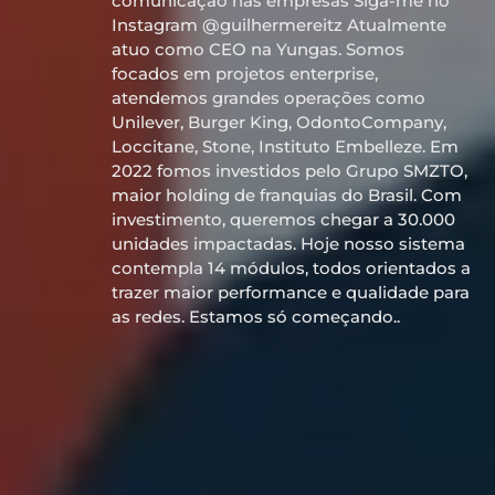
comunicação nas empresas Siga-me no
Instagram @guilhermereitz Atualmente
atuo como CEO na Yungas. Somos
focados em projetos enterprise,
atendemos grandes operações como
Unilever, Burger King, OdontoCompany,
Loccitane, Stone, Instituto Embelleze. Em
2022 fomos investidos pelo Grupo SMZTO,
maior holding de franquias do Brasil. Com
investimento, queremos chegar a 30.000
unidades impactadas. Hoje nosso sistema
contempla 14 módulos, todos orientados a
trazer maior performance e qualidade para
as redes. Estamos só começando..