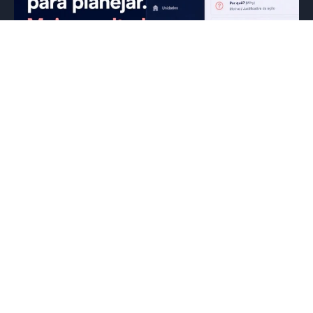
Uma das maiores dificuldades das
redes de franquias não é identificar os
problemas. É garantir que eles sejam
resolvidos.
05/07/2026
Eduardo Mattos
Quantas vezes uma auditoria, checklist ou visita
de campo identifica uma oportunidade de
melhoria, mas a ação acaba se perdendo...
1
2
3
4
5