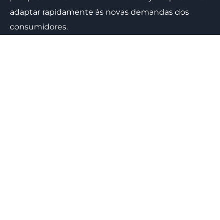
adaptar rapidamente às novas demandas dos
consumidores.
Investimento em tecnologia
A tecnologia é uma aliada importante na busca por
diferenciação e eficiência. Invista em sistemas de
gestão, automação e soluções digitais que
facilitem a operação da sua empresa e melhorem a
experiência do cliente.