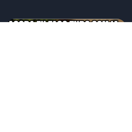
Novo hype.. “Relaxa, agora eu faço
tudo no Claude. Vamos desligar os
sistemas.” Será?
07/07/2026
Eduardo Mattos
Há 1 mês assisti a palestra do CTO de uma rede de
franquia relevante que comentou que a empresa