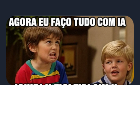
Novo hype.. “Relaxa, agora eu faço
tudo no Claude. Vamos desligar os
sistemas.” Será?
07/07/2026
Eduardo Mattos
Há 1 mês assisti a palestra do CTO de uma rede de
franquia relevante que comentou que a empresa
está...