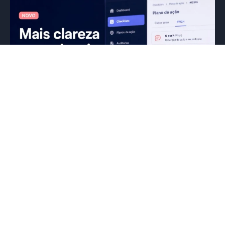
Uma das maiores dificuldades das
redes de franquias não é identificar os
problemas. É garantir que eles sejam
resolvidos.
05/07/2026
Eduardo Mattos
Quantas vezes uma auditoria, checklist ou visita
de campo identifica uma oportunidade de
melhoria, mas a ação acaba se perdendo...