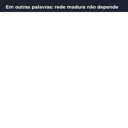
Em outras palavras: rede madura não depende
de improviso para funcionar.
Ela cria método. E método, aqui, significa
converter comunicação, execução,
acompanhamento e aprendizado contínuo em
uma única lógica operacional. O engajamento
sustentado é consequência de uma estrutura
organizada.
Esse material foi desenvolvido para
mostrar como o engajamento da rede
se sustenta na operação.
O eBook Engajamento da Rede – Parte I foi
pensado para detalhar o que sustenta o