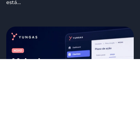
está...
Uma das maiores dificuldades das
redes de franquias não é identificar os
problemas. É garantir que eles sejam
resolvidos.
05/07/2026
Eduardo Mattos
Quantas vezes uma auditoria, checklist ou visita