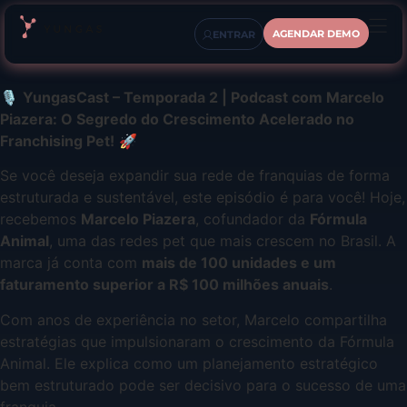
AGENDAR DEMO
ENTRAR
🎙️
YungasCast – Temporada 2 | Podcast com Marcelo
Piazera: O Segredo do Crescimento Acelerado no
Franchising Pet!
🚀
Se você deseja expandir sua rede de franquias de forma
estruturada e sustentável, este episódio é para você! Hoje,
recebemos
Marcelo Piazera
, cofundador da
Fórmula
Animal
, uma das redes pet que mais crescem no Brasil. A
marca já conta com
mais de 100 unidades e um
faturamento superior a R$ 100 milhões anuais
.
Com anos de experiência no setor, Marcelo compartilha
estratégias que impulsionaram o crescimento da Fórmula
Animal. Ele explica como um planejamento estratégico
bem estruturado pode ser decisivo para o sucesso de uma
franquia.