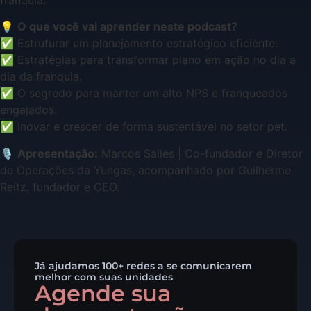
💡
O que você vai aprender neste podcast?
✅ Estruturar um planejamento estratégico eficiente.
✅ Estratégias para transformar plano em ação no dia a
dia da franquia.
✅ O segredo para manter um alto NPS e franqueados
engajados.
✅ Inovar e crescer de forma sustentável no setor pet.
🎙️
Apresentação:
Marcos Salles | Co-fundador e Diretor
de Operações da Yungas, acompanhado por Guilherme
Reitz, fundador e CEO.
Já ajudamos 100+ redes a se comunicarem
melhor com suas unidades
Agende sua