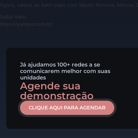
Agora, vamos ao bate-papo com Mauro Nomura, Marcos Sal
Saiba mais:
⁠https://yungas.com.br/
Já ajudamos 100+ redes a se
comunicarem melhor com suas
unidades
Agende sua
demonstração
CLIQUE AQUI PARA AGENDAR