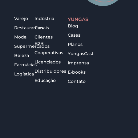
Varejo
Indústria
YUNGAS
Blog
Restaurantes
Canais
Cases
Moda
Clientes
B2B
Planos
Supermercados
Cooperativas
YungasCast
Beleza
Licenciados
Imprensa
Farmácias
Distribuidores
E-books
Logística
Educação
Contato