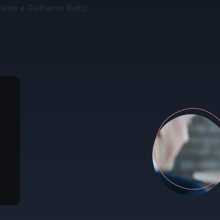
les e Guilherme Reitz!