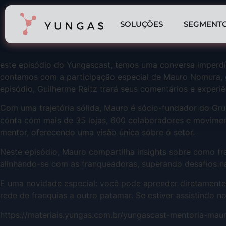
SOLUÇÕES
SEGMENT
este episódio do Yungascast, temos uma conversa imperdív
contamos com a participação especial de Mauro Nomura, gr
episódio, Guilherme Reitz trará seus comentários e experi
Com uma trajetória sólida, Mauro é sócio-fundador do Gr
conta com mais de 35 lojas, 600 colaboradores e movimen
mentor, oferecendo uma visão única sobre o setor.
Neste episódio, Mauro compartilha insights sobre como f
alinhando-se com as franqueadoras, superando desafios 
E uma novidade especial: você pode aprender diretamente
rede de franquias a outro patamar. Se estiver assistindo n
⁠https://materiais.yungas.com.br/yungascast-mentoria-mau