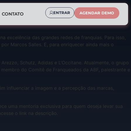
ENTRAR
AGENDAR DEMO
CONTATO
a excelência das grandes redes de franquias. Para isso,
por Marcos Salles. E, para enriquecer ainda mais o
Arezzo, Schutz, Adidas e L’Occitane. Atualmente, o grupo
 é membro do Comitê de Franqueados da ABF, palestrante e
m influenciar a imagem e a percepção das marcas,
ce uma mentoria exclusiva para quem deseja levar sua
cesse o link na descrição.