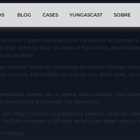
OS
BLOG
CASES
YUNGASCAST
SOBRE
el sobre o papel estratégico do franqueado no sucesso e n
ande nome no setor de varejo e franchising, apresentado 
ências no tema.
upo Nomura, liderando operações de marcas icônicas como 
ta cerca de 300 milhões de reais ao ano. Além disso, ele
ranqueados podem não só operar suas unidades, mas també
na comunicação e inovando nas operações.
 com Mauro Nomura na plataforma eMentor, onde ele ofere
o YouTube, escaneie o QR code na tela para saber mais ou a
ro-nomura⁠