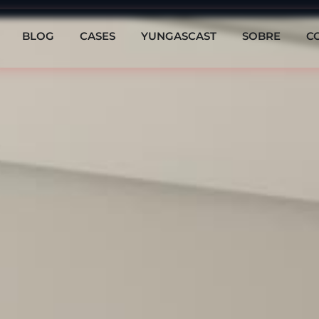
BLOG
CASES
YUNGASCAST
SOBRE
C