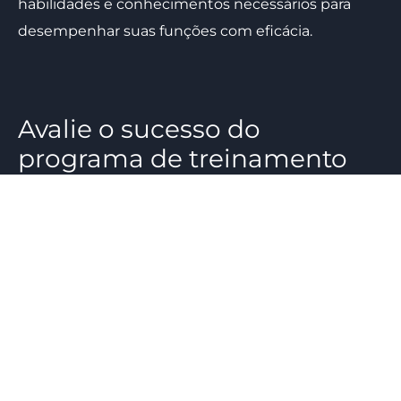
habilidades e conhecimentos necessários para
desempenhar suas funções com eficácia.
Avalie o sucesso do
programa de treinamento
Por fim, é importante avaliar regularmente o
sucesso do programa de treinamento centralizado.
Isso pode incluir feedback dos envolvidos,
avaliações de desempenho e análises de dados
para avaliar o impacto do treinamento na
produtividade, satisfação do cliente e lucratividade
da franquia. Com base nesses dados, é possível
ajustar o programa de treinamento para garantir