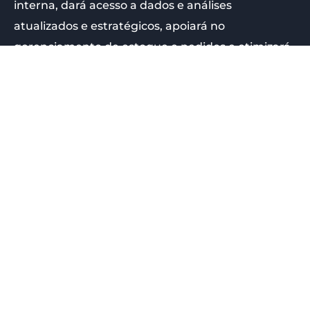
interna, dará acesso a dados e análises
atualizados e estratégicos, apoiará no
gerenciamento de estoque e pedidos e otimizará
seus custos em termos de treinamentos para
colaboradores sem a necessidade de
deslocamento geográfico.
Além disso, uma ferramenta única de gestão
promoverá agilidade nas decisões, além de
reduzir custos de toda a sua operação
.
Conclusão
Manter a consistência da marca em uma rede de