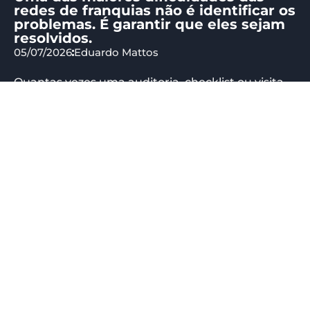
redes de franquias não é identificar os
problemas. É garantir que eles sejam
resolvidos.
05/07/2026
Eduardo Mattos
Quantas vezes uma auditoria, checklist ou visita
de campo identifica uma oportunidade de
melhoria, mas a ação acaba se perdendo...
1
2
3
4
5