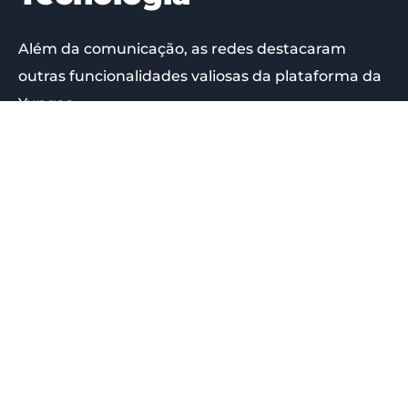
Além da comunicação, as redes destacaram
outras funcionalidades valiosas da plataforma da
Yungas:
A Universidade Pão de Queijo foi integrada à
Yungas, simplificando a entrega de treinamentos
e padronização de operações. A migração para o
ambiente online permitiu a disponibilização de
cursos sobre operações diárias, gestão e aplicação
de campanhas de marketing. Isso não só
contribuiu para a padronização, como também
otimizou o tempo de equipe, reduzindo
retrabalhos.
A empresa encontrou na plataforma Yungas uma