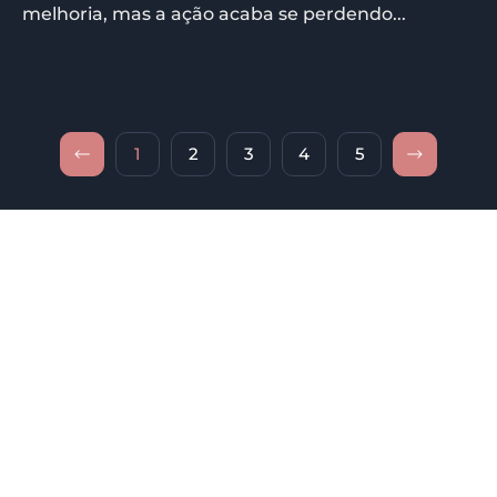
melhoria, mas a ação acaba se perdendo...
1
2
3
4
5