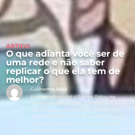
ARTIGO
O que adianta você ser de
uma rede e não saber
replicar o que ela tem de
melhor?
Guilherme Reitz
Empreendedor há +15 anos. Estou na
minha terceira jornada. Compartilho dicas
sobre empreendedorismo, liderança e
comunicação nas empresas Siga-me no
Instagram @guilhermereitz Atualmente
atuo como CEO na Yungas. Somos