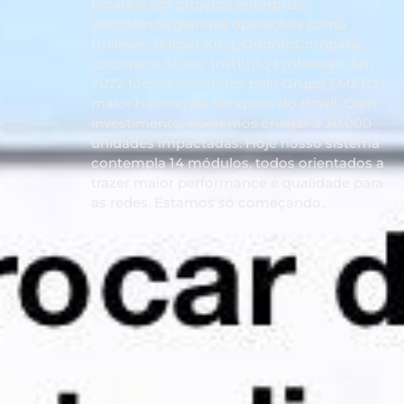
focados em projetos enterprise,
atendemos grandes operações como
Unilever, Burger King, OdontoCompany,
Loccitane, Stone, Instituto Embelleze. Em
2022 fomos investidos pelo Grupo SMZTO,
maior holding de franquias do Brasil. Com
investimento, queremos chegar a 30.000
unidades impactadas. Hoje nosso sistema
contempla 14 módulos, todos orientados a
trazer maior performance e qualidade para
as redes. Estamos só começando..