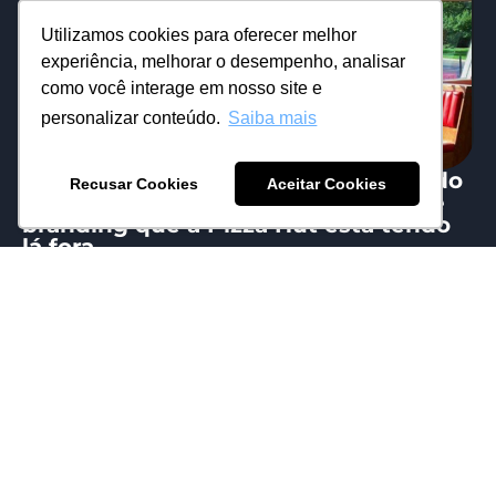
Utilizamos cookies para oferecer melhor
experiência, melhorar o desempenho, analisar
como você interage em nosso site e
personalizar conteúdo.
Saiba mais
Bora falar sobre o comportamento do
Recusar Cookies
Aceitar Cookies
consumidor e uma sacada genial de
branding que a Pizza Hut está tendo
lá fora.
29/06/2026
Eduardo Mattos
Depois de anos focando 100% em delivery e
eficiência digital para acompanhar a correria do
dia a dia, a marca...