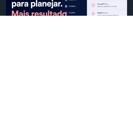
Uma das maiores dificuldades das
redes de franquias não é identificar os
problemas. É garantir que eles sejam
resolvidos.
05/07/2026
Eduardo Mattos
Quantas vezes uma auditoria, checklist ou visita
de campo identifica uma oportunidade de
melhoria, mas a ação acaba se perdendo...
1
2
3
4
5