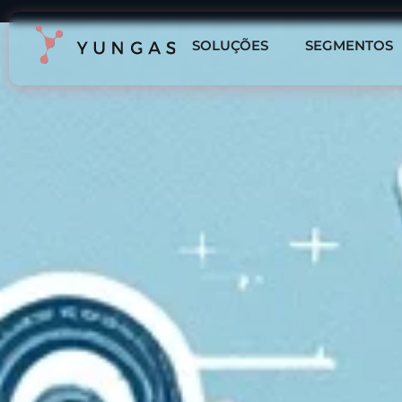
SOLUÇÕES
SEGMENTOS