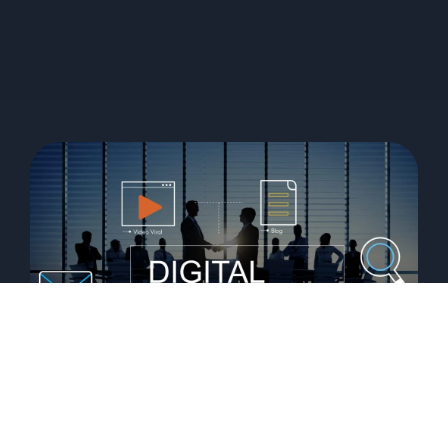
Marketing digital para redes de
franquias: como escalar seu negócio
e ganhar autoridade no seu
segmento