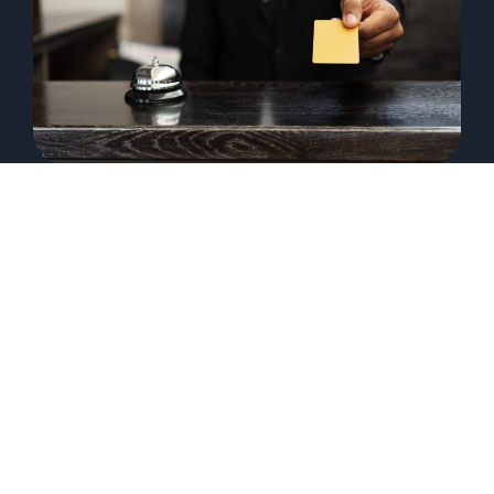
Por que aplicar NPS em uma rede
de hotéis?
30/09/2023
Guilherme Reitz
Diariamente, milhares de pessoas viajam a
negócios e a lazer. Por isso, a indústria hoteleira
é uma das mais competitivas...