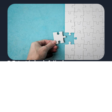
3 Estratégias infalíveis para
amplificar a motivação dos
franqueados
02/06/2023
Guilherme Reitz
Nada impulsiona tanto o sucesso duradouro de
uma rede de franquias como franqueados
motivados e comprometidos. Eles não apenas
tendem...