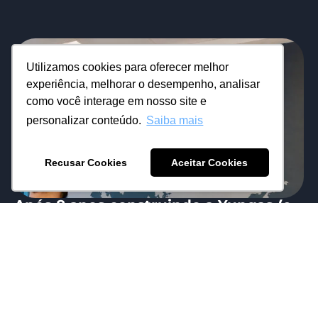
Utilizamos cookies para oferecer melhor
experiência, melhorar o desempenho, analisar
como você interage em nosso site e
personalizar conteúdo.
Saiba mais
Recusar Cookies
Aceitar Cookies
Após 8 anos construindo a Yungas (e
alguns estudando o mercado lá fora),
finalmente iniciamos nosso 1o projeto
internacional.
01/07/2026
Eduardo Mattos
Essa grande conquista começa numa operação
em 7 países e que, nos próximos meses, será