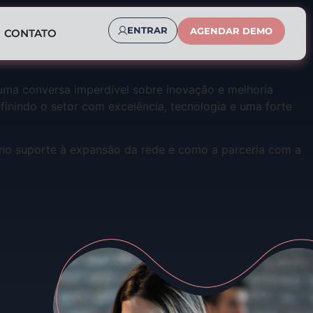
ENTRAR
AGENDAR DEMO
CONTATO
uma conversa imperdível sobre inovação e melhoria
nindo o setor com excelência, tecnologia e uma forte
 no suporte à expansão da rede e como a parceria com a