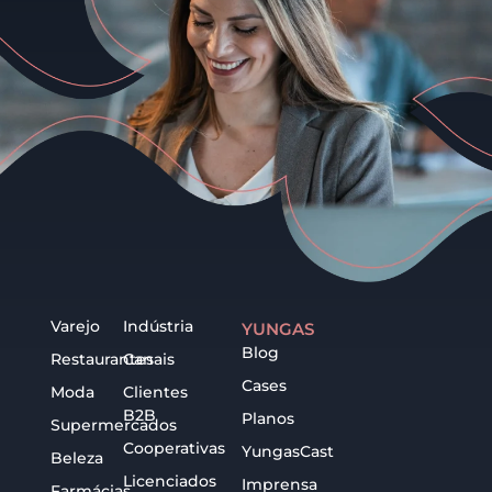
Varejo
Indústria
YUNGAS
Blog
Restaurantes
Canais
Cases
Moda
Clientes
B2B
Planos
Supermercados
Cooperativas
YungasCast
Beleza
Licenciados
Imprensa
Farmácias