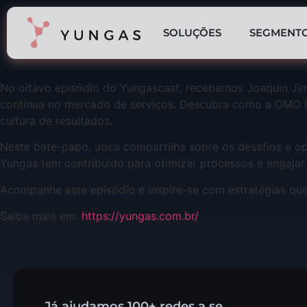
SOLUÇÕES
SEGMENT
No oitavo episódio do Yungascast, recebemos Joaquin Jim
contínua no mercado de serviços. Descubra como a OMO La
cultura de resultados.
Neste bate-papo, Joca compartilha sobre os desafios e o
Yungas tem contribuído para otimizar processos e engajar
Acompanhe este episódio e inspire-se com estratégias que 
Saiba mais em:
⁠https://yungas.com.br/
Já ajudamos 100+ redes a se