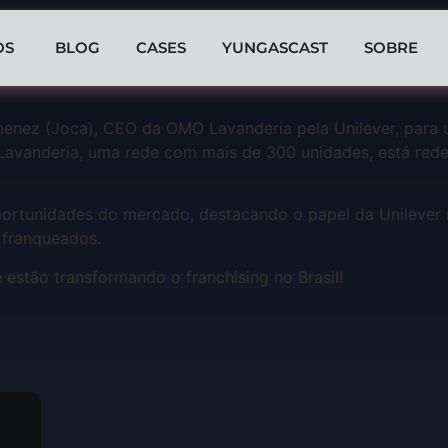
OS
BLOG
CASES
YUNGASCAST
SOBRE
enez (Joca), CEO da OMO Lavanderia pela Unilever, para 
vanderia, uma rede com mais de 300 unidades, está redefi
portunidades do mercado, destacando o papel da Unilever
 franqueados.
estão transformando o franchising no Brasil!