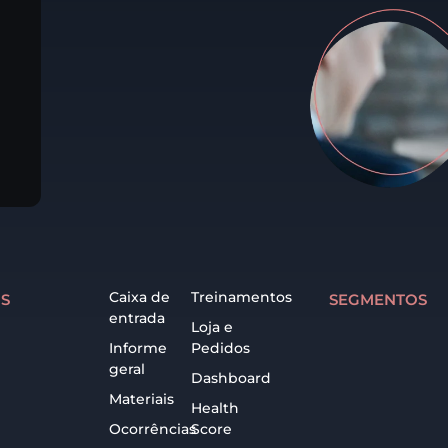
Caixa de
Treinamentos
S
SEGMENTOS
entrada
Loja e
Informe
Pedidos
geral
Dashboard
Materiais
Health
Ocorrências
Score