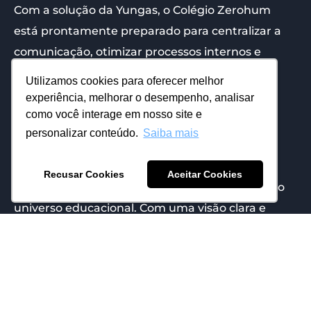
Com a solução da Yungas, o Colégio Zerohum
está prontamente preparado para centralizar a
comunicação, otimizar processos internos e
trilhar um caminho rumo ao posto de maior
Utilizamos cookies para oferecer melhor
grupo educacional do Brasil.
experiência, melhorar o desempenho, analisar
como você interage em nosso site e
Em um contexto em constante mutação, o
personalizar conteúdo.
Saiba mais
Zerohum exemplifica como inovações na
comunicação interna e adoção de tecnologias
Recusar Cookies
Aceitar Cookies
podem catapultar o crescimento e o sucesso no
universo educacional. Com uma visão clara e
estratégias bem delineadas, o Zerohum está
pavimentando um futuro educacional promissor.
Clique aqui
e veja que as otimizações do sistema
Yungas no Colégio Zerohum já são destaques na