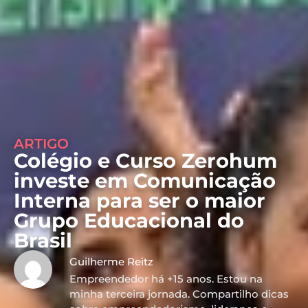
ARTIGO
Colégio e Curso Zerohum
investe em Comunicação
Interna para ser o maior
Grupo Educacional do
Brasil
Guilherme Reitz
Empreendedor há +15 anos. Estou na
minha terceira jornada. Compartilho dicas