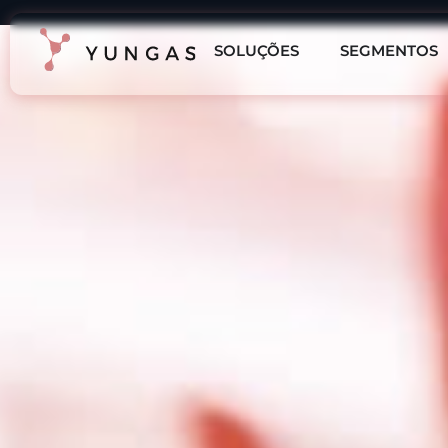
SOLUÇÕES
SEGMENTOS