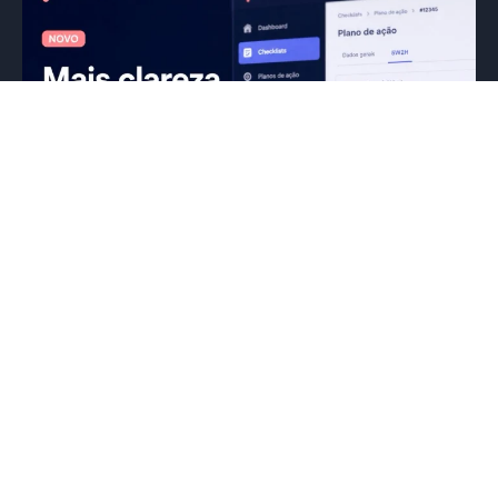
Uma das maiores dificuldades das
redes de franquias não é identificar os
problemas. É garantir que eles sejam
resolvidos.
05/07/2026
Eduardo Mattos
Quantas vezes uma auditoria, checklist ou visita
de campo identifica uma oportunidade de
melhoria, mas a ação acaba se perdendo...