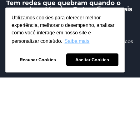
Tem redes que quebram quando o
mercado está ruim. Outras ficam mais
fortes. A diferença não está no seu
Utilizamos cookies para oferecer melhor
tamanho..
experiência, melhorar o desempenho, analisar
19/06/2026
Eduardo Mattos
como você interage em nosso site e
personalizar conteúdo.
Saiba mais
Mas sim na capacidade de adaptação. Os estoicos
falavam sobre isso há mais de 2 mil anos. O
estoicismo é...
Recusar Cookies
Aceitar Cookies