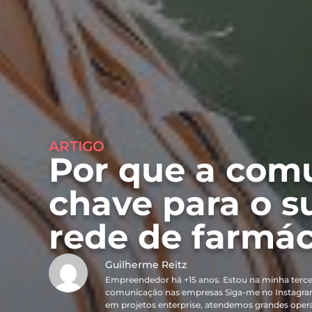
ARTIGO
Por que a com
chave para o s
rede de farmác
Guilherme Reitz
Empreendedor há +15 anos. Estou na minha terce
comunicação nas empresas Siga-me no Instagra
em projetos enterprise, atendemos grandes oper