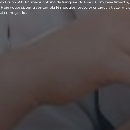
elo Grupo SMZTO, maior holding de franquias do Brasil. Com investimento,
Hoje nosso sistema contempla 14 módulos, todos orientados a trazer mai
 só começando..