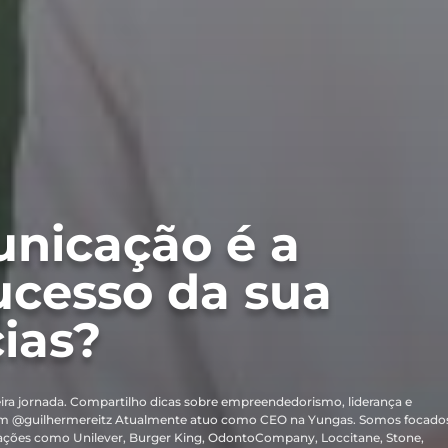
unicação é a
ucesso da sua
ias?
ira jornada. Compartilho dicas sobre empreendedorismo, liderança e
m @guilhermereitz Atualmente atuo como CEO na Yungas. Somos focado
ações como Unilever, Burger King, OdontoCompany, Loccitane, Stone,