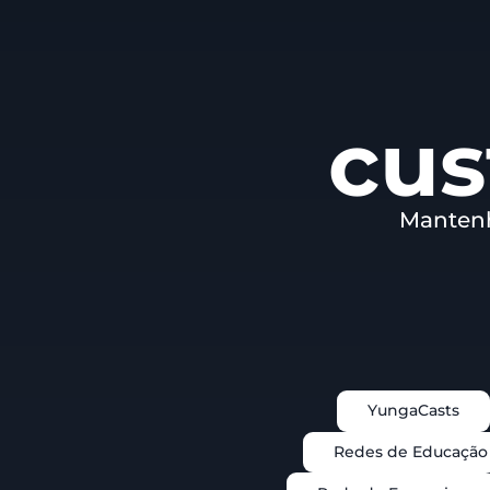
cus
Mantenh
YungaCasts
Redes de Educação