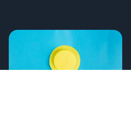
Programa de Excelência para
franquias: 5 itens indispensáveis
28/08/2024
Marcos Salles
O que realmente define o sucesso de uma
franquia? Se você já se fez essa pergunta, não