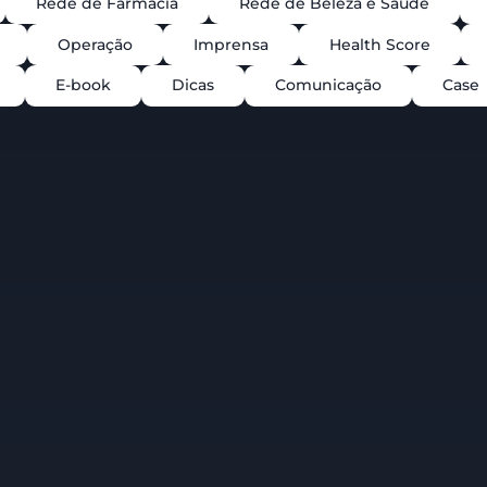
Rede de Farmácia
Rede de Beleza e Saúde
Operação
Imprensa
Health Score
E-book
Dicas
Comunicação
Case