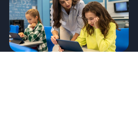
LGPD e Educação: Como garantir a
conformidade na gestão de Redes
de Ensino?
24/09/2023
Guilherme Reitz
A Lei Geral de Proteção de Dados (LGPD)
entrou em vigor no Brasil no ano de 2018 com o
objetivo...