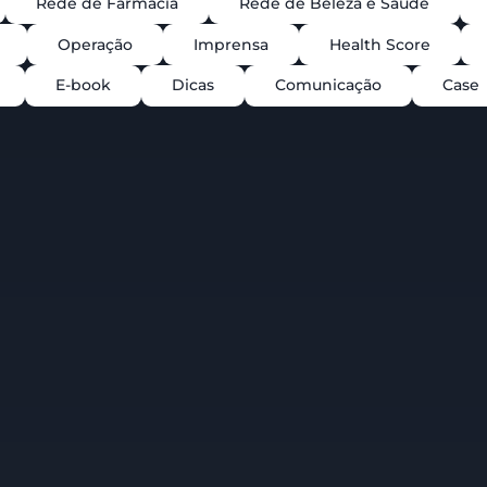
Rede de Farmácia
Rede de Beleza e Saúde
Operação
Imprensa
Health Score
E-book
Dicas
Comunicação
Case