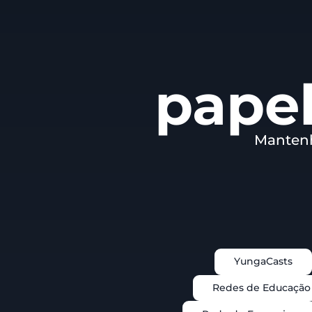
papel
Mantenh
YungaCasts
Redes de Educação