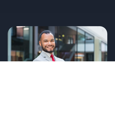
Qual o papel do franqueador na
gestão da rede de franquia?
14/04/2023
Guilherme Reitz
As redes de franquias são uma forma popular e
rentável de expandir negócios, permitindo que