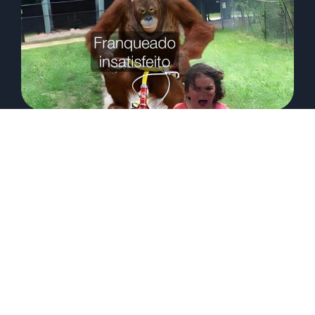
Não fuja das conversas difíceis,
muito menos dos franqueados
insatisfeitos
21/03/2026
Carol Falk
Em 2018 quando entramos no mundo do
franchising, nos deparamos com muitas redes
que tinham medo de fazer uma simples...