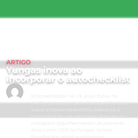
ARTIGO
Yungas inova ao
incorporar o autochecklist
Guilherme Reitz
Empreendedor há +15 anos. Estou na
minha terceira jornada. Compartilho dicas
sobre empreendedorismo, liderança e
comunicação nas empresas Siga-me no
Instagram @guilhermereitz Atualmente
atuo como CEO na Yungas. Somos
focados em projetos enterprise,