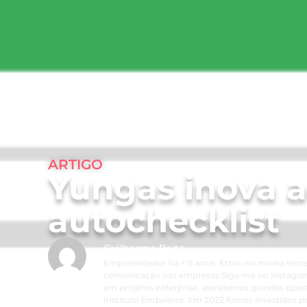
ARTIGO
Yungas inova a
autochecklist
Guilherme Reitz
Empreendedor há +15 anos. Estou na minha terce
comunicação nas empresas Siga-me no Instagra
em projetos enterprise, atendemos grandes oper
Instituto Embelleze. Em 2022 fomos investidos p