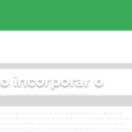
o incorporar o
ira jornada. Compartilho dicas sobre empreendedorismo, liderança e
m @guilhermereitz Atualmente atuo como CEO na Yungas. Somos focado
ações como Unilever, Burger King, OdontoCompany, Loccitane, Stone,
elo Grupo SMZTO, maior holding de franquias do Brasil. Com investimento,