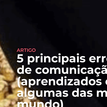
ARTIGO
5 principais er
de comunicaçã
(aprendizados
algumas das m
mundo)