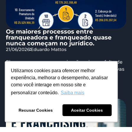
Os maiores processos entre
franqueadora e franqueado quase
nunca começam no jurídico.
21/06/2026
Eduardo Mattos
Eles começam na comunicação ruim, na falta de
suporte, na ausência de dados e em expectativas
Utilizamos cookies para oferecer melhor
desalinhadas. Os números dessa...
experiência, melhorar o desempenho, analisar
como você interage em nosso site e
personalizar conteúdo.
Saiba mais
Recusar Cookies
Aceitar Cookies