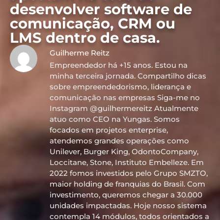
desenvolver software de
comunicação, CRM ou
LMS dentro de casa.
Guilherme Reitz
Empreendedor há +15 anos. Estou na
minha terceira jornada. Compartilho dicas
sobre empreendedorismo, liderança e
comunicação nas empresas Siga-me no
Instagram @guilhermereitz Atualmente
atuo como CEO na Yungas. Somos
focados em projetos enterprise,
atendemos grandes operações como
Unilever, Burger King, OdontoCompany,
Loccitane, Stone, Instituto Embelleze. Em
2022 fomos investidos pelo Grupo SMZTO,
maior holding de franquias do Brasil. Com
investimento, queremos chegar a 30.000
unidades impactadas. Hoje nosso sistema
contempla 14 módulos, todos orientados a