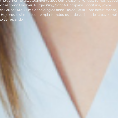
m @guilhermereitz Atualmente atuo como CEO na Yungas. Somos focado
ações como Unilever, Burger King, OdontoCompany, Loccitane, Stone,
elo Grupo SMZTO, maior holding de franquias do Brasil. Com investimento,
Hoje nosso sistema contempla 14 módulos, todos orientados a trazer mai
 só começando..