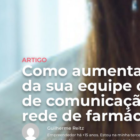
ARTIGO
Como aumentar
da sua equipe
de comunicação
rede de farmác
Guilherme Reitz
Empreendedor há +15 anos. Estou na minha terce