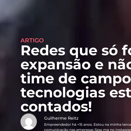
ARTIGO
Redes que só 
expansão e nã
time de campo
tecnologias es
contados!
Guilherme Reitz
Empreendedor há +15 anos. Estou na minha terce
comunicação nas empresas Siga-me no Instagra