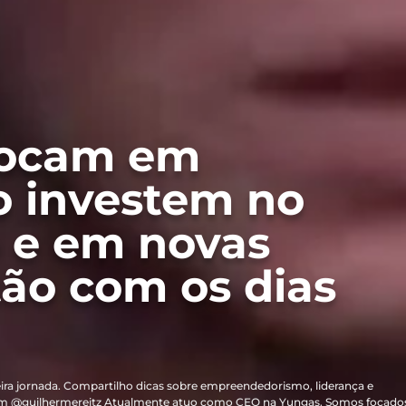
focam em
o investem no
 e em novas
tão com os dias
ira jornada. Compartilho dicas sobre empreendedorismo, liderança e
m @guilhermereitz Atualmente atuo como CEO na Yungas. Somos focado