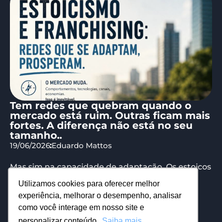
Tem redes que quebram quando o
mercado está ruim. Outras ficam mais
fortes. A diferença não está no seu
tamanho..
19/06/2026
Eduardo Mattos
Mas sim na capacidade de adaptação. Os estoicos
falavam sobre isso há mais de 2 mil anos. O
Utilizamos cookies para oferecer melhor
estoicismo é...
experiência, melhorar o desempenho, analisar
como você interage em nosso site e
personalizar conteúdo.
Saiba mais