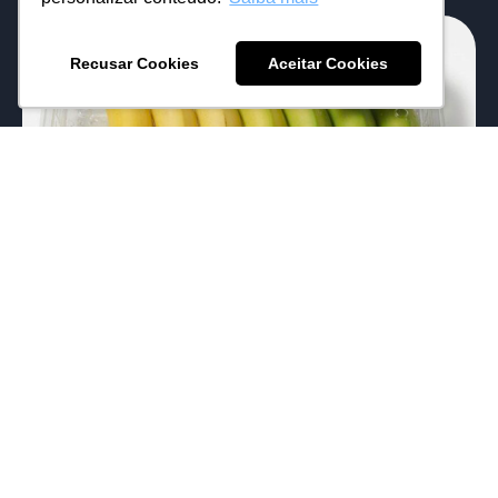
Recusar Cookies
Aceitar Cookies
Você sabia que os mercados da Coréia
vendem pacotes de “bananas por
dia”?
17/06/2026
Eduardo Mattos
Em vez de todas as bananas amadurecerem ao
mesmo tempo, cada uma está em um estágio
diferente. Uma está pronta...