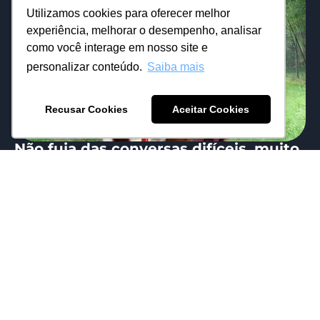
Utilizamos cookies para oferecer melhor
experiência, melhorar o desempenho, analisar
como você interage em nosso site e
personalizar conteúdo.
Saiba mais
Recusar Cookies
Aceitar Cookies
Não fuja das conversas difíceis, muito
menos dos franqueados insatisfeitos
21/03/2026
Carol Falk
Em 2018 quando entramos no mundo do
franchising, nos deparamos com muitas redes
que tinham medo de fazer uma simples...