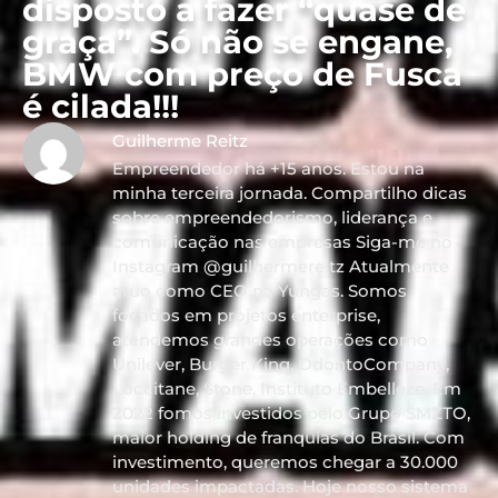
disposto a fazer “quase de
graça”. Só não se engane,
BMW com preço de Fusca
é cilada!!!
Guilherme Reitz
Empreendedor há +15 anos. Estou na
minha terceira jornada. Compartilho dicas
sobre empreendedorismo, liderança e
comunicação nas empresas Siga-me no
Instagram @guilhermereitz Atualmente
atuo como CEO na Yungas. Somos
focados em projetos enterprise,
atendemos grandes operações como
Unilever, Burger King, OdontoCompany,
Loccitane, Stone, Instituto Embelleze. Em
2022 fomos investidos pelo Grupo SMZTO,
maior holding de franquias do Brasil. Com
investimento, queremos chegar a 30.000
unidades impactadas. Hoje nosso sistema