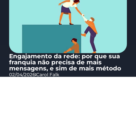
Engajamento da rede: por que sua
franquia não precisa de mais
mensagens, e sim de mais método
02/04/2026
Carol Falk
Muita franqueadora ainda tenta resolver
engajamento com mais comunicados, mais
lembretes e mais cobrança. Isso até gera
movimento por um...