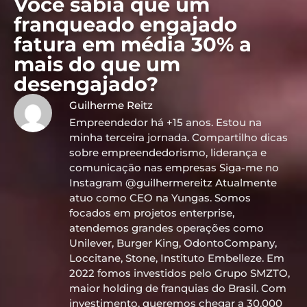
Você sabia que um
franqueado engajado
fatura em média 30% a
mais do que um
desengajado?
Guilherme Reitz
Empreendedor há +15 anos. Estou na
minha terceira jornada. Compartilho dicas
sobre empreendedorismo, liderança e
comunicação nas empresas Siga-me no
Instagram @guilhermereitz Atualmente
atuo como CEO na Yungas. Somos
focados em projetos enterprise,
atendemos grandes operações como
Unilever, Burger King, OdontoCompany,
Loccitane, Stone, Instituto Embelleze. Em
2022 fomos investidos pelo Grupo SMZTO,
maior holding de franquias do Brasil. Com
investimento, queremos chegar a 30.000