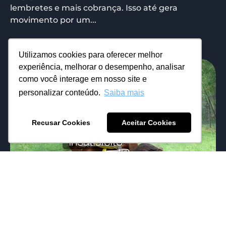
lembretes e mais cobrança. Isso até gera
movimento por um...
Utilizamos cookies para oferecer melhor
experiência, melhorar o desempenho, analisar
como você interage em nosso site e
personalizar conteúdo.
Saiba mais
Recusar Cookies
Aceitar Cookies
Não fuja das conversas difíceis, muito
menos dos franqueados insatisfeitos
21/03/2026
Carol Falk
Em 2018 quando entramos no mundo do