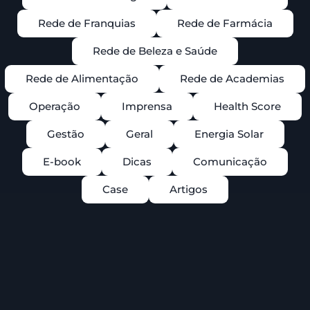
Rede de Franquias
Rede de Farmácia
Rede de Beleza e Saúde
Rede de Alimentação
Rede de Academias
Operação
Imprensa
Health Score
Gestão
Geral
Energia Solar
E-book
Dicas
Comunicação
Case
Artigos