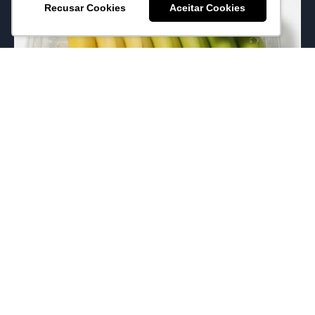
Recusar Cookies
Aceitar Cookies
Você sabia que os mercados da Coréia
vendem pacotes de “bananas por
dia”?
17/06/2026
Eduardo Mattos
Em vez de todas as bananas amadurecerem ao
mesmo tempo, cada uma está em um estágio
diferente. Uma está pronta...