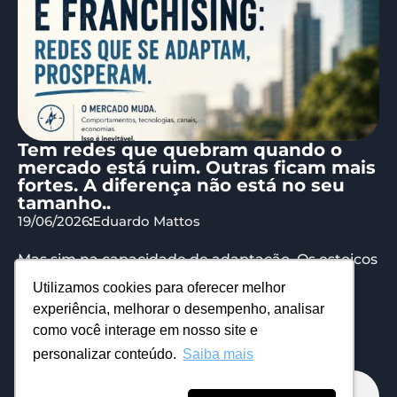
Tem redes que quebram quando o
mercado está ruim. Outras ficam mais
fortes. A diferença não está no seu
tamanho..
19/06/2026
Eduardo Mattos
Mas sim na capacidade de adaptação. Os estoicos
falavam sobre isso há mais de 2 mil anos. O
Utilizamos cookies para oferecer melhor
estoicismo é...
experiência, melhorar o desempenho, analisar
como você interage em nosso site e
personalizar conteúdo.
Saiba mais