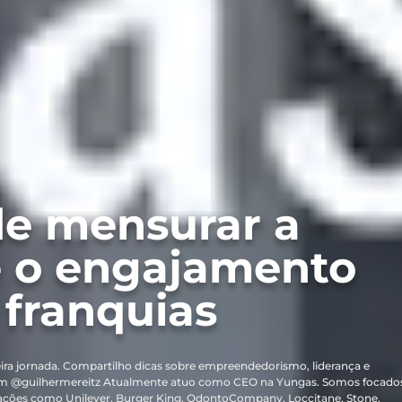
de mensurar a
 o engajamento
 franquias
ira jornada. Compartilho dicas sobre empreendedorismo, liderança e
m @guilhermereitz Atualmente atuo como CEO na Yungas. Somos focado
ações como Unilever, Burger King, OdontoCompany, Loccitane, Stone,