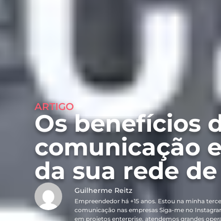
ARTIGO
Os benefícios 
comunicação e
da sua rede de
Guilherme Reitz
Empreendedor há +15 anos. Estou na minha terce
comunicação nas empresas Siga-me no Instagra
em projetos enterprise, atendemos grandes oper