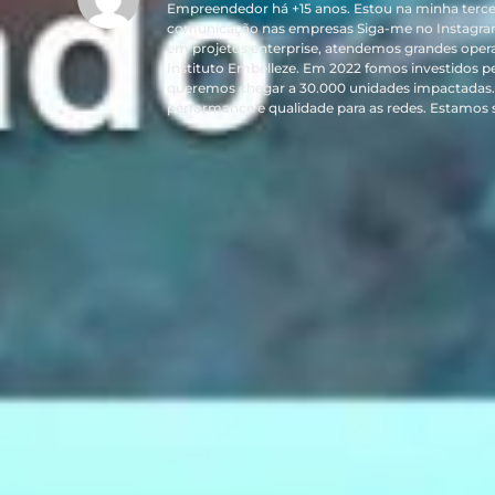
Empreendedor há +15 anos. Estou na minha terce
comunicação nas empresas Siga-me no Instagra
em projetos enterprise, atendemos grandes oper
Instituto Embelleze. Em 2022 fomos investidos p
queremos chegar a 30.000 unidades impactadas. 
performance e qualidade para as redes. Estamos