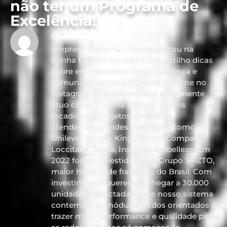
não ter um Programa de
Excelência!
Guilherme Reitz
Empreendedor há +15 anos. Estou na
minha terceira jornada. Compartilho dicas
sobre empreendedorismo, liderança e
comunicação nas empresas Siga-me no
Instagram @guilhermereitz Atualmente
atuo como CEO na Yungas. Somos
focados em projetos enterprise,
atendemos grandes operações como
Unilever, Burger King, OdontoCompany,
Loccitane, Stone, Instituto Embelleze. Em
2022 fomos investidos pelo Grupo SMZTO,
maior holding de franquias do Brasil. Com
investimento, queremos chegar a 30.000
unidades impactadas. Hoje nosso sistema
contempla 14 módulos, todos orientados a
trazer maior performance e qualidade para