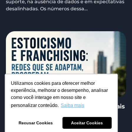
suporte, na ausência de dados e em expectativas
desalinhadas. Os números dessa...
Utilizamos cookies para oferecer melhor
experiência, melhorar o desempenho, analisar
como você interage em nosso site e
Tem redes que quebram quando o
personalizar conteúdo.
Saiba mais
mercado está ruim. Outras ficam mais
fortes. A diferença não está no seu
tamanho..
Recusar Cookies
Aceitar Cookies
19/06/2026
Eduardo Mattos