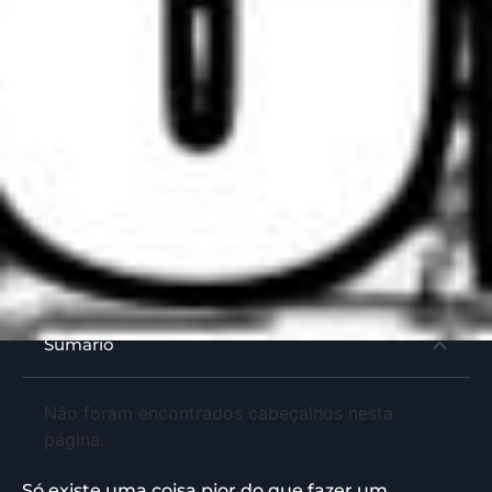
Sumário
Não foram encontrados cabeçalhos nesta
página.
Só existe uma coisa pior do que fazer um