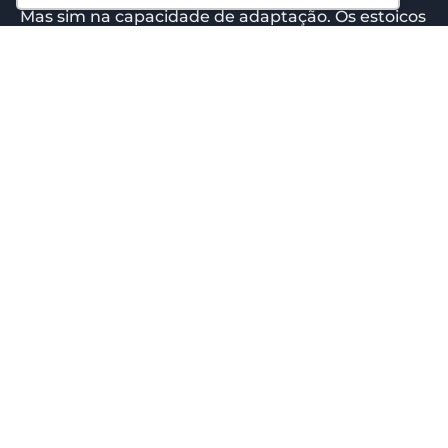
Mas sim na capacidade de adaptação. Os estoicos
falavam sobre isso há mais de 2 mil anos. O
estoicismo é...
Você sabia que os mercados da Coréia
vendem pacotes de “bananas por
dia”?
17/06/2026
Eduardo Mattos